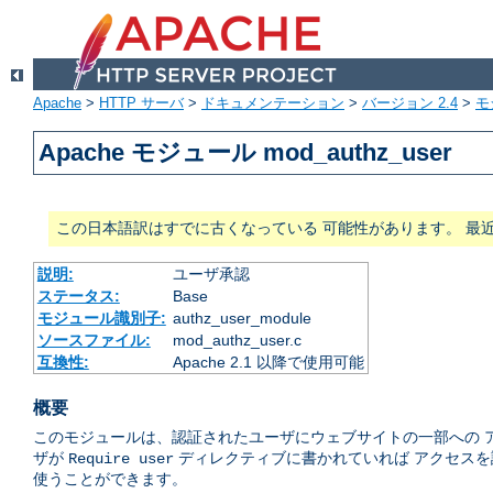
Apache
>
HTTP サーバ
>
ドキュメンテーション
>
バージョン 2.4
>
モ
Apache モジュール mod_authz_user
この日本語訳はすでに古くなっている 可能性があります。 最
説明:
ユーザ承認
ステータス:
Base
モジュール識別子:
authz_user_module
ソースファイル:
mod_authz_user.c
互換性:
Apache 2.1 以降で使用可能
概要
このモジュールは、認証されたユーザにウェブサイトの一部への 
ザが
ディレクティブに書かれていれば アクセスを
Require user
使うことができます。