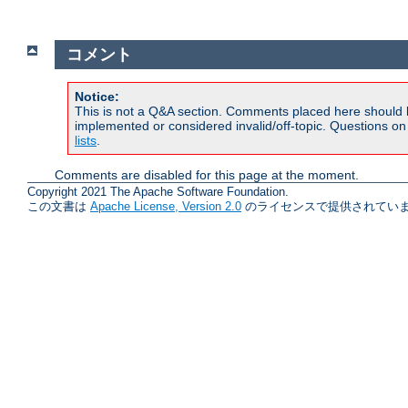
コメント
Notice:
This is not a Q&A section. Comments placed here should 
implemented or considered invalid/off-topic. Questions o
lists
.
Comments are disabled for this page at the moment.
Copyright 2021 The Apache Software Foundation.
この文書は
Apache License, Version 2.0
のライセンスで提供されていま