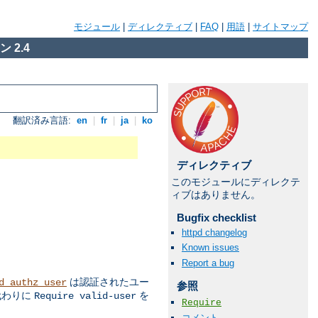
モジュール
|
ディレクティブ
|
FAQ
|
用語
|
サイトマップ
 2.4
翻訳済み言語:
en
|
fr
|
ja
|
ko
ディレクティブ
このモジュールにディレクテ
ィブはありません。
Bugfix checklist
httpd changelog
Known issues
Report a bug
は認証されたユー
d_authz_user
参照
代わりに
を
Require valid-user
Require
コメント