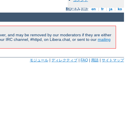
翻訳済み言語:
en
|
fr
|
ja
|
ko
ver, and may be removed by our moderators if they are either
r IRC channel, #httpd, on Libera.chat, or sent to our
mailing
モジュール
|
ディレクティブ
|
FAQ
|
用語
|
サイトマップ